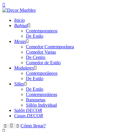
Inicio
Bahiud
Contemporaneos
De Estilo
Mesas
Comedor Contemporánea
Comedor Varias
De Centro
Comedor de Estilo
Modulares
Contemporáneos
De Estilo
Sillas
De Estilo
Contemporáneas
Banquetas
Sillón Individual
Salón DECOR
Casas DECOR
Más
Cómo llegar?
Buscar
Menú
principal
información