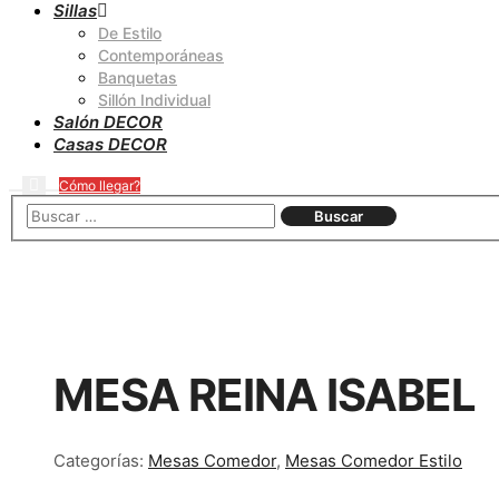
Sillas
De Estilo
Contemporáneas
Banquetas
Sillón Individual
Salón DECOR
Casas DECOR
Más
Cómo llegar?
Buscar
Menú
información
principal
MESA REINA ISABEL
Categorías:
Mesas Comedor
,
Mesas Comedor Estilo