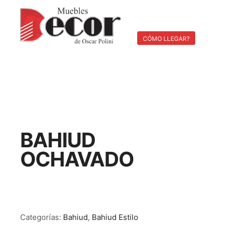
Menú pri
Buscar
Más información
CÓMO LLEGAR?
BAHIUD
OCHAVADO
Categorías:
Bahiud
,
Bahiud Estilo