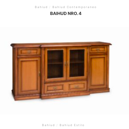
Bahiud
/
Bahiud Contemporaneo
BAIHUD NRO. 4
Bahiud
/
Bahiud Estilo