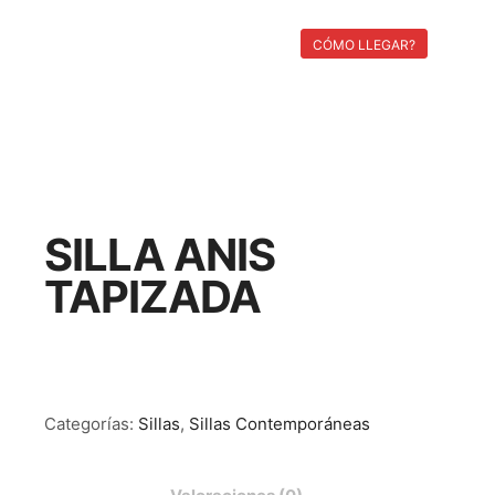
Menú pri
Buscar
Más información
CÓMO LLEGAR?
SILLA ANIS
TAPIZADA
Categorías:
Sillas
,
Sillas Contemporáneas