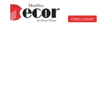
Menú pri
Buscar
Más información
CÓMO LLEGAR?